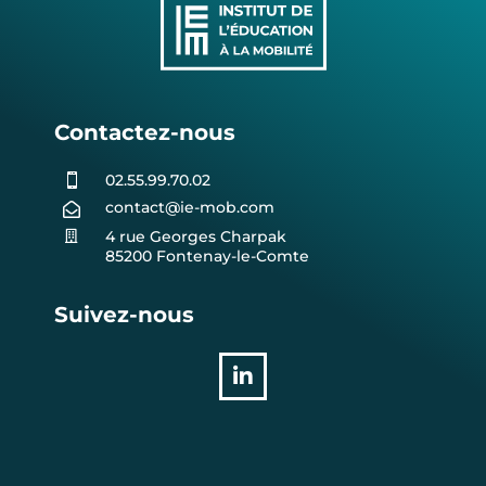
Contactez-nous
02.55.99.70.02

contact@ie-mob.com

4 rue Georges Charpak

85200 Fontenay-le-Comte
Suivez-nous
