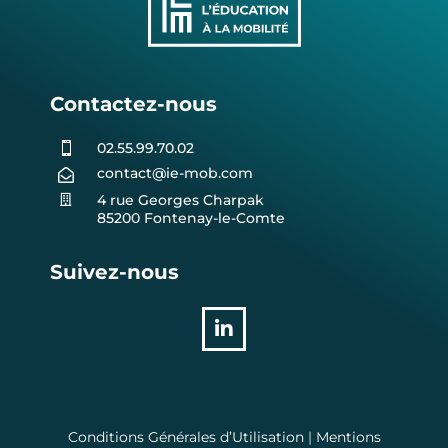
Contactez-nous
02.55.99.70.02

contact@ie-mob.com

4 rue Georges Charpak

85200 Fontenay-le-Comte
Suivez-nous

Conditions Générales d’Utilisation
|
Mentions