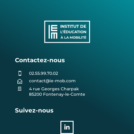
Contactez-nous
02.55.99.70.02

contact@ie-mob.com

4 rue Georges Charpak

85200 Fontenay-le-Comte
Suivez-nous
