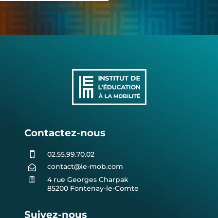
Contactez-nous
02.55.99.70.02

contact@ie-mob.com

4 rue Georges Charpak

85200 Fontenay-le-Comte
Suivez-nous