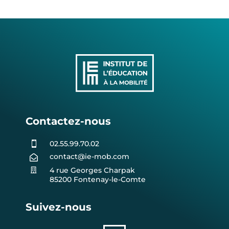
Contactez-nous
02.55.99.70.02

contact@ie-mob.com

4 rue Georges Charpak

85200 Fontenay-le-Comte
Suivez-nous